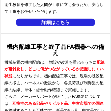
衛生教育を修了した人間が
工事に立ち会うため、
安心し
て工事をお任せいただけます。
詳細はこちら
機内配線工事と終了品FA機器への備
え
機械装置の機内配線は、
増設や改造を重ねるうちに
配線
が複雑化し、どこに何がつながっているか把握しにくい
状態
になりがちです。​
機内配線工事では、
現場の既設配
線の撤去、ハーネスの敷設から、各負荷及び制御盤の配
線の結線、単体・総合動作確認まで実施します。
さらに、メーカーサポートが終了したFA機器について
は、
互換性のある部品やリビルト品、中古市場での調達
を検討することも可能です。
新品で6カ月、中古品で1カ