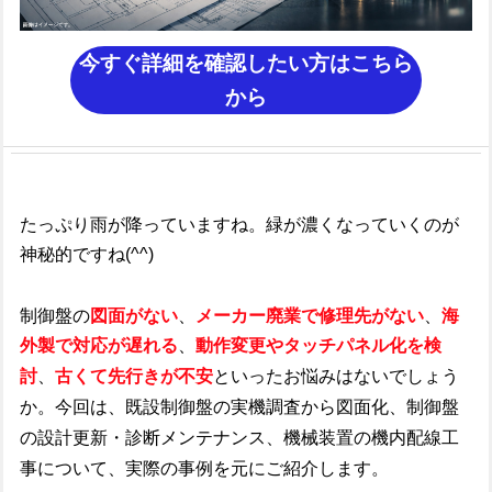
今すぐ詳細を確認したい方はこちら
から
たっぷり雨が降っていますね。緑が濃くなっていくのが
神秘的ですね(^^)
制御盤の
図面がない
、
メーカー廃業で修理先がない
、
海
外製で対応が遅れる
、
動作変更やタッチパネル化を検
討
、
古くて先行きが不安
といったお悩みはないでしょう
か。今回は、既設制御盤の実機調査から図面化、制御盤
の
設計更新・診断メンテナンス、
機械装置の機内配線工
事について、実際の
事例を元にご紹介します。